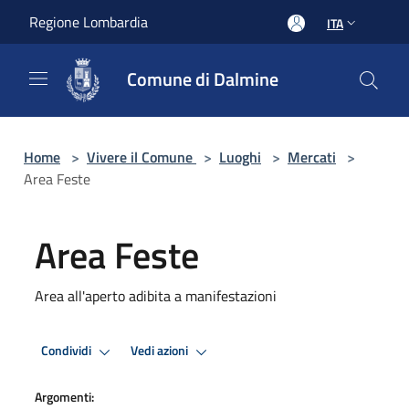
Salta al contenuto principale
Regione Lombardia
ITA
Comune di Dalmine
Home
>
Vivere il Comune
>
Luoghi
>
Mercati
>
Area Feste
Area Feste
Area all'aperto adibita a manifestazioni
Condividi
Vedi azioni
Argomenti: