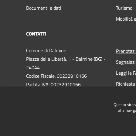
Documenti e dati
Turismo
Mobilità e
CONTATTI
Comune di Dalmine
Prenotaz
Piazza della Libertà, 1 - Dalmine (BG) -
Segnalazi
24044
Leggi le 
Codice Fiscale: 00232910166
Richiesta
Partita IVA: 00232910166
PEC:
protocollo@pec.comune.dalmine.bg.it
Questo sito 
Centralino Unico: 035/62.24.711
alla navig