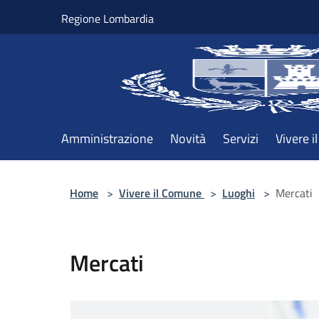
Salta al contenuto principale
Regione Lombardia
Amministrazione
Novità
Servizi
Vivere 
Home
>
Vivere il Comune
>
Luoghi
>
Mercati
Mercati