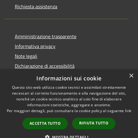
Richiesta assistenza
Amministrazione trasparente
Informativa privacy
Note legali
Dichiarazione di accessibilità
×
Piano di miglioramento del sito
Informazioni sui cookie
Questo sito web utilizza cookie tecnici e assimilati strettamente
necessari al corretto funzionamento e alla navigazione del sito,
nonché un cookie tecnico analitico al solo fine di elaborare
informazioni statistiche, aggregate e anonime.
RSS
Copyright © 2026 • Comune di
Per maggiori dettagli, può consultare la cookie policy al seguente
link
Accessibilità
Dalmine • Powered by
Privacy
Municipium
Accesso
•
RIFIUTA TUTTO
ACCETTA TUTTO
Cookie
redazione
Mappa del sito
MOSTRA DETTAGLI