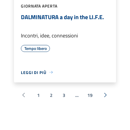
GIORNATA APERTA
DALMINATURA a day in the LI.F.E.
Incontri, idee, connessioni
Tempo libero
LEGGI DI PIÙ
1
2
3
...
19
Pagina precedente
Successiva 