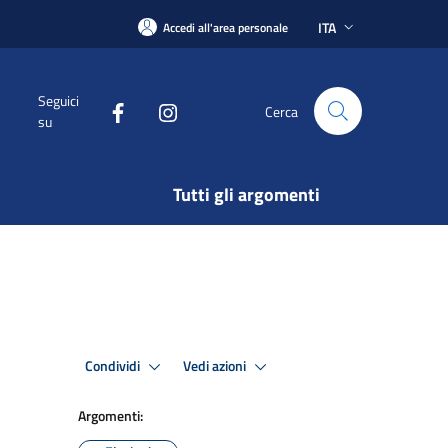
ITA
Accedi all'area personale
Seguici
Cerca
su
Tutti gli argomenti
Condividi
Vedi azioni
Argomenti: