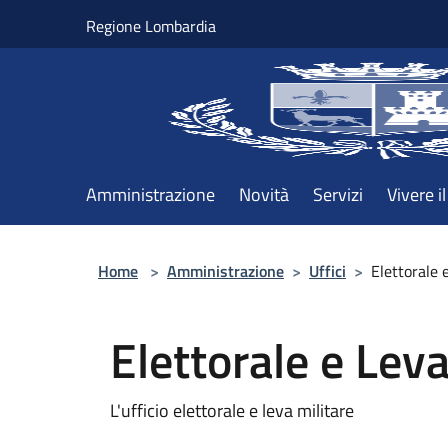
Salta al contenuto principale
Regione Lombardia
Amministrazione
Novità
Servizi
Vivere 
Home
>
Amministrazione
>
Uffici
>
Elettorale 
Elettorale e Leva
L'ufficio elettorale e leva militare