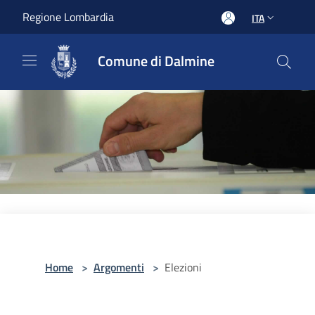
Salta al contenuto principale
Regione Lombardia
ITA
Comune di Dalmine
Home
>
Argomenti
>
Elezioni