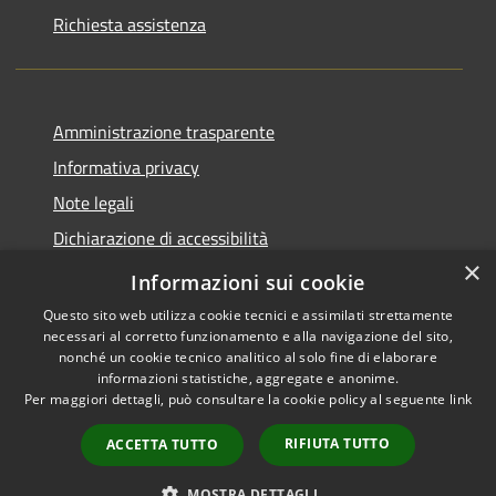
Richiesta assistenza
Amministrazione trasparente
Informativa privacy
Note legali
Dichiarazione di accessibilità
×
Piano di miglioramento del sito
Informazioni sui cookie
Questo sito web utilizza cookie tecnici e assimilati strettamente
necessari al corretto funzionamento e alla navigazione del sito,
nonché un cookie tecnico analitico al solo fine di elaborare
informazioni statistiche, aggregate e anonime.
RSS
Copyright © 2026 • Comune di
Per maggiori dettagli, può consultare la cookie policy al seguente
link
Accessibilità
Dalmine • Powered by
Privacy
Municipium
Accesso
•
RIFIUTA TUTTO
ACCETTA TUTTO
Cookie
redazione
Mappa del sito
MOSTRA DETTAGLI