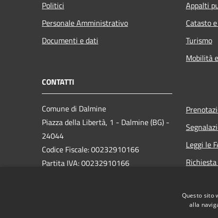
Politici
Appalti pu
Personale Amministrativo
Catasto e
Documenti e dati
Turismo
Mobilità e
CONTATTI
Comune di Dalmine
Prenotaz
Piazza della Libertà, 1 - Dalmine (BG) -
Segnalazi
24044
Leggi le 
Codice Fiscale: 00232910166
Richiesta
Partita IVA: 00232910166
PEC:
protocollo@pec.comune.dalmine.bg.it
Questo sito 
Centralino Unico: 035/62.24.711
alla navig