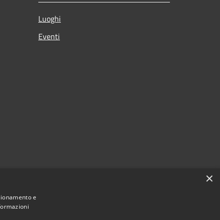
Luoghi
Eventi
×
nzionamento e
nformazioni