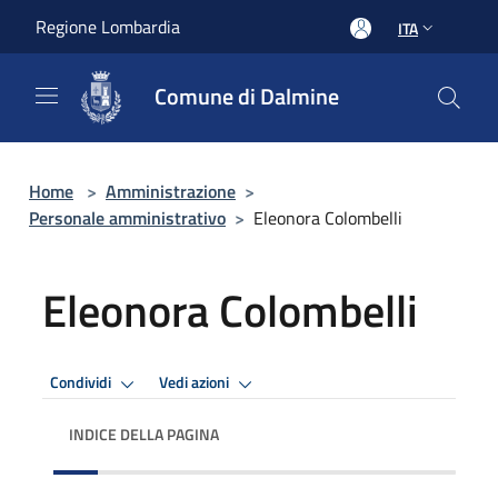
Salta al contenuto principale
Regione Lombardia
ITA
Comune di Dalmine
Home
>
Amministrazione
>
Personale amministrativo
>
Eleonora Colombelli
Eleonora Colombelli
Condividi
Vedi azioni
INDICE DELLA PAGINA