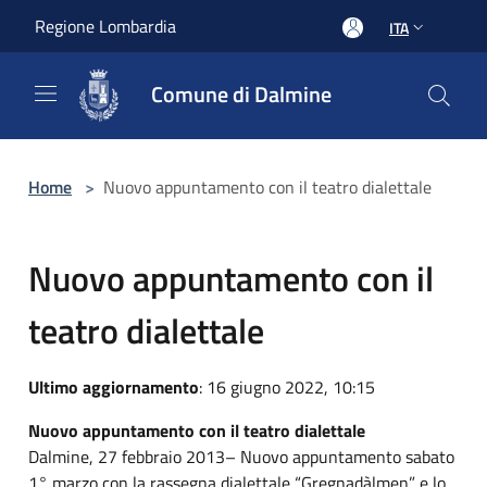
Salta al contenuto principale
Regione Lombardia
ITA
Comune di Dalmine
Home
>
Nuovo appuntamento con il teatro dialettale
Nuovo appuntamento con il
teatro dialettale
Ultimo aggiornamento
: 16 giugno 2022, 10:15
Nuovo appuntamento con il teatro dialettale
Dalmine, 27 febbraio 2013– Nuovo appuntamento sabato
1° marzo con la rassegna dialettale “Gregnadàlmen” e lo