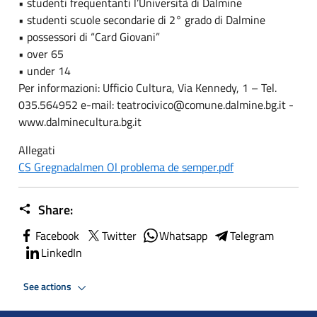
• studenti frequentanti l’Università di Dalmine
• studenti scuole secondarie di 2° grado di Dalmine
• possessori di “Card Giovani”
• over 65
• under 14
Per informazioni: Ufficio Cultura, Via Kennedy, 1 – Tel.
035.564952 e-mail: teatrocivico@comune.dalmine.bg.it -
www.dalminecultura.bg.it
Allegati
CS Gregnadalmen Ol problema de semper.pdf
Share:
Facebook
Twitter
Whatsapp
Telegram
LinkedIn
See actions