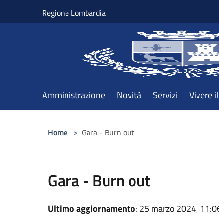
Salta al contenuto principale
Regione Lombardia
Amministrazione
Novità
Servizi
Vivere 
Home
>
Gara - Burn out
Gara - Burn out
Ultimo aggiornamento
: 25 marzo 2024, 11:0