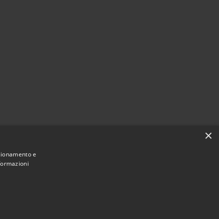
×
nzionamento e
nformazioni