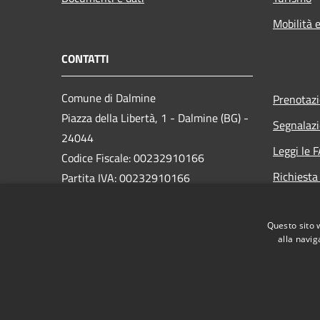
Mobilità e
CONTATTI
Comune di Dalmine
Prenotaz
Piazza della Libertà, 1 - Dalmine (BG) -
Segnalazi
24044
Leggi le 
Codice Fiscale: 00232910166
Richiesta
Partita IVA: 00232910166
PEC:
protocollo@pec.comune.dalmine.bg.it
Questo sito 
Centralino Unico: 035/62.24.711
alla navig