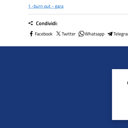
1 -burn out - gara
Condividi:
Facebook
Twitter
Whatsapp
Telegr