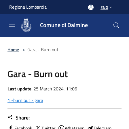
Salta al contenuto principale
Regione Lombardia
ENG
Comune di Dalmine
Home
>
Gara - Burn out
Gara - Burn out
Last update
: 25 March 2024, 11:06
1 -burn out - gara
Share:
Facebook
Twitter
Whatsapp
Telegram