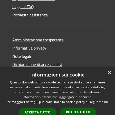
Leggi le FAQ
Richiesta assistenza
Amministrazione trasparente
Informativa privacy
Note legali
Dichiarazione di accessibilità
×
Piano di miglioramento del sito
Informazioni sui cookie
Questo sito web utilizza cookie tecnici e assimilati strettamente
necessari al corretto funzionamento e alla navigazione del sito,
nonché un cookie tecnico analitico al solo fine di elaborare
informazioni statistiche, aggregate e anonime.
RSS
Copyright © 2026 • Comune di
Per maggiori dettagli, può consultare la cookie policy al seguente
link
Accessibilità
Dalmine • Powered by
Privacy
Municipium
Accesso
•
RIFIUTA TUTTO
ACCETTA TUTTO