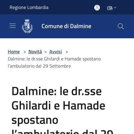
Salta al contenuto principale
Regione Lombardia
ITA
Comune di Dalmine
Home
>
Novità
>
Avvisi
>
Dalmine: le dr.sse Ghilardi e Hamade spostano
l’ambulatorio dal 29 Settembre
Dalmine: le dr.sse
Ghilardi e Hamade
spostano
l’ambulatorio dal 29