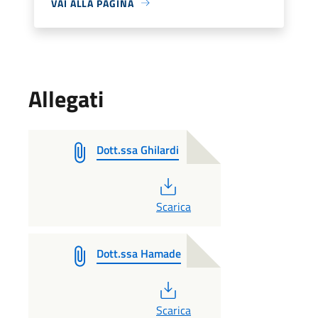
VAI ALLA PAGINA
Allegati
Dott.ssa Ghilardi
PDF
Scarica
Dott.ssa Hamade
PDF
Scarica