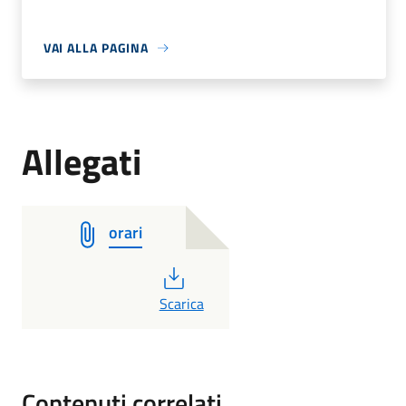
VAI ALLA PAGINA
Allegati
orari
PDF
Scarica
Contenuti correlati