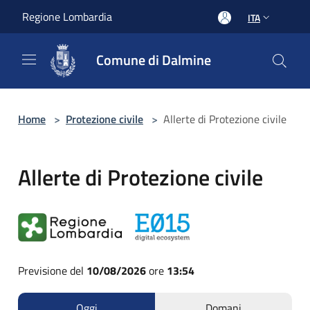
Salta al contenuto principale
Regione Lombardia
ITA
Comune di Dalmine
Home
>
Protezione civile
>
Allerte di Protezione civile
Allerte di Protezione civile
Previsione del
10/08/2026
ore
13:54
Oggi
Domani