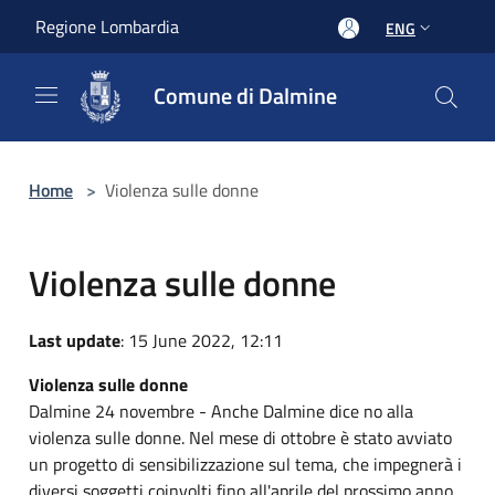
Salta al contenuto principale
Regione Lombardia
ENG
Comune di Dalmine
Home
>
Violenza sulle donne
Violenza sulle donne
Last update
: 15 June 2022, 12:11
Violenza sulle donne
Dalmine 24 novembre - Anche Dalmine dice no alla
violenza sulle donne. Nel mese di ottobre è stato avviato
un progetto di sensibilizzazione sul tema, che impegnerà i
diversi soggetti coinvolti fino all'aprile del prossimo anno.