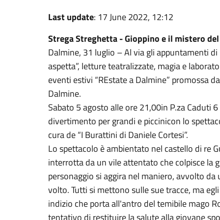
Last update
: 17 June 2022, 12:12
Strega Streghetta - Gioppino e il mistero de
Dalmine, 31 luglio – Al via gli appuntamenti d
aspetta”, letture teatralizzate, magia e laborato
eventi estivi “REstate a Dalmine” promossa dall
Dalmine.
Sabato 5 agosto alle ore 21,00in P.za Caduti 6 
divertimento per grandi e piccinicon lo spettac
cura de “I Burattini di Daniele Cortesi”.
Lo spettacolo è ambientato nel castello di re G
interrotta da un vile attentato che colpisce la 
personaggio si aggira nel maniero, avvolto da
volto. Tutti si mettono sulle sue tracce, ma egl
indizio che porta all'antro del temibile mago R
tentativo di restituire la salute alla giovane sp