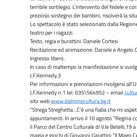
terribile sortilegio. L’intervento del fedele e c
prezioso sostegno dei bambini, risolverà la si
Lo spettacolo è stato selezionato dalla Regione
teatro per i ragazzi.
Testo, regia e burattini: Daniele Cortesi
Recitazione ed animazione: Daniele e Angelo C
Ingresso libero.
In caso di maltempo la manifestazione si svolge
J.F.Kennedy,3
Per informazioni e prenotazioni rivolgersi all’U
J.F.Kennedy n.1 tel. 035\564952 – email
cult
sito web
www.dalminecultura.bg.it
“Strega Streghetta…C’è una fiaba che mi aspett
appuntamenti. In arrivo il 10 agosto “Regina c
il Parco del Centro Culturale di V.le Betelli,19 a
magia e giochi di Giovanni Garattini “Il Mago C