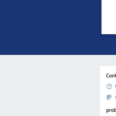
Cont
prob