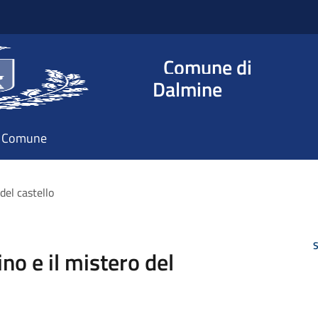
Comune di
Dalmine
il Comune
 del castello
S
no e il mistero del