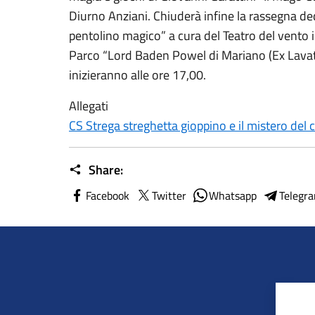
Diurno Anziani. Chiuderà infine la rassegna dedi
pentolino magico” a cura del Teatro del vento
Parco “Lord Baden Powel di Mariano (Ex Lavatoi
inizieranno alle ore 17,00.
Allegati
CS Strega streghetta gioppino e il mistero del c
Share:
Facebook
Twitter
Whatsapp
Telegr