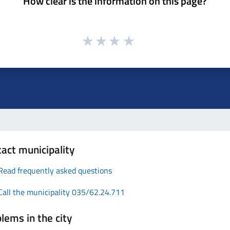
How clear is the information on this page?
act municipality
Read frequently asked questions
Call the municipality 035/62.24.711
lems in the city