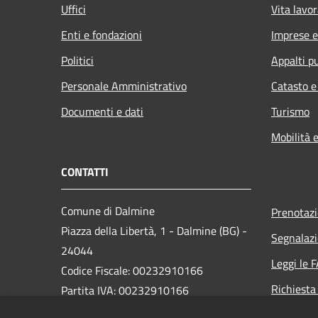
Uffici
Vita lavor
Enti e fondazioni
Imprese 
Politici
Appalti pu
Personale Amministrativo
Catasto e
Documenti e dati
Turismo
Mobilità e
CONTATTI
Comune di Dalmine
Prenotaz
Piazza della Libertà, 1 - Dalmine (BG) -
Segnalazi
24044
Leggi le 
Codice Fiscale: 00232910166
Richiesta
Partita IVA: 00232910166
PEC: