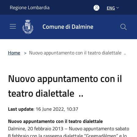
Salta al contenuto principale
Regione Lombardia
ENG
Comune di Dalmine
Home
>
Nuovo appuntamento con il teatro dialettale ..
Nuovo appuntamento con il
teatro dialettale ..
Last update
: 16 June 2022, 10:37
Nuovo appuntamento con il teatro dialettale
Dalmine, 20 febbraio 2013 – Nuovo appuntamento sabato
8 febbraio con la rassegna dialettale “Gregnadàlmen” e lo