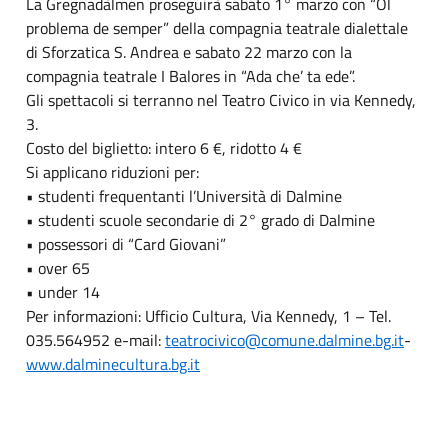
La Gregnadàlmen proseguirà sabato 1° marzo con “Ol
problema de semper” della compagnia teatrale dialettale
di Sforzatica S. Andrea e sabato 22 marzo con la
compagnia teatrale I Balores in “Ada che’ ta ede”.
Gli spettacoli si terranno nel Teatro Civico in via Kennedy,
3.
Costo del biglietto: intero 6 €, ridotto 4 €
Si applicano riduzioni per:
• studenti frequentanti l’Università di Dalmine
• studenti scuole secondarie di 2° grado di Dalmine
• possessori di “Card Giovani”
• over 65
• under 14
Per informazioni: Ufficio Cultura, Via Kennedy, 1 – Tel.
035.564952 e-mail:
teatrocivico@comune.dalmine.bg.it
-
www.dalminecultura.bg.it