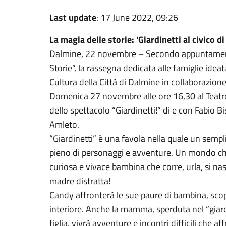
Last update
: 17 June 2022, 09:26
La magia delle storie: 'Giardinetti al civico d
Dalmine, 22 novembre – Secondo appuntament
Storie”, la rassegna dedicata alle famiglie idea
Cultura della Città di Dalmine in collaborazion
Domenica 27 novembre alle ore 16,30 al Teatro 
dello spettacolo “Giardinetti!” di e con Fabio 
Amleto.
“Giardinetti” è una favola nella quale un semp
pieno di personaggi e avventure. Un mondo ch
curiosa e vivace bambina che corre, urla, si na
madre distratta!
Candy affronterà le sue paure di bambina, sco
interiore. Anche la mamma, sperduta nel “giard
figlia, vivrà avventure e incontri difficili che a