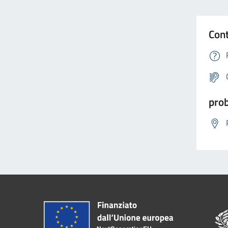
Cont
prob