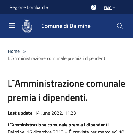
Salta al contenuto principale
Regione Lombardia
ENG
Comune di Dalmine
Home
>
L´Amministrazione comunale premia i dipendenti.
L´Amministrazione comunale
premia i dipendenti.
Last update
: 14 June 2022, 11:23
L´Amministrazione comunale premia i dipendenti
Dalmine, 16 dicembre 2013 – È prevista per mercoledì 18