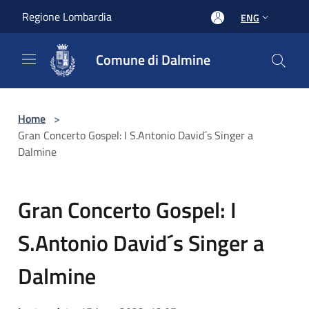
Salta al contenuto principale
Regione Lombardia
ENG
Comune di Dalmine
Home
>
Gran Concerto Gospel: I S.Antonio David´s Singer a
Dalmine
Gran Concerto Gospel: I
S.Antonio David´s Singer a
Dalmine