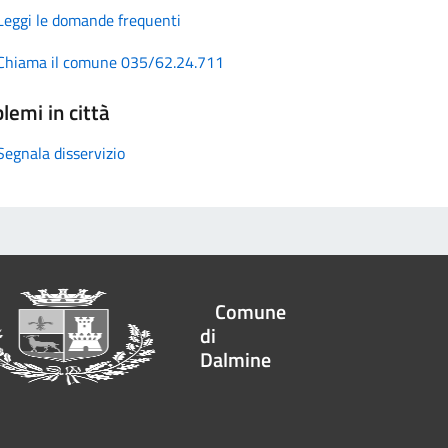
Leggi le domande frequenti
Chiama il comune 035/62.24.711
lemi in città
Segnala disservizio
Comune
di
Dalmine