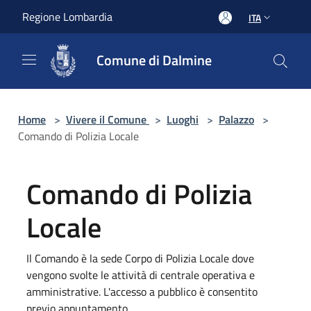
Salta al contenuto principale
Regione Lombardia
ITA
Comune di Dalmine
Home
>
Vivere il Comune
>
Luoghi
>
Palazzo
>
Comando di Polizia Locale
Comando di Polizia
Locale
Il Comando è la sede Corpo di Polizia Locale dove
vengono svolte le attività di centrale operativa e
amministrative. L'accesso a pubblico è consentito
previo appuntamento