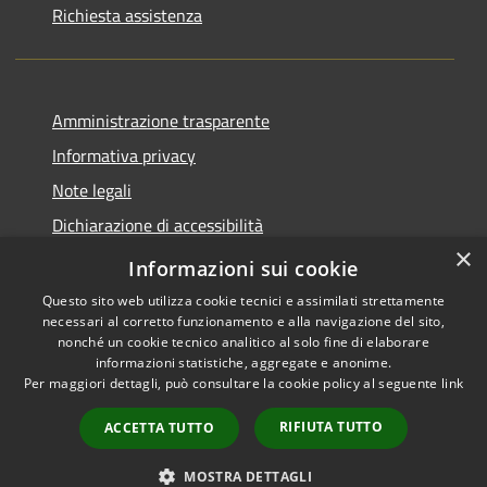
Richiesta assistenza
Amministrazione trasparente
Informativa privacy
Note legali
Dichiarazione di accessibilità
×
Piano di miglioramento del sito
Informazioni sui cookie
Questo sito web utilizza cookie tecnici e assimilati strettamente
necessari al corretto funzionamento e alla navigazione del sito,
nonché un cookie tecnico analitico al solo fine di elaborare
informazioni statistiche, aggregate e anonime.
RSS
Copyright © 2026 • Comune di
Per maggiori dettagli, può consultare la cookie policy al seguente
link
Accessibilità
Dalmine • Powered by
Privacy
Municipium
Accesso
•
RIFIUTA TUTTO
ACCETTA TUTTO
Cookie
redazione
Mappa del sito
MOSTRA DETTAGLI