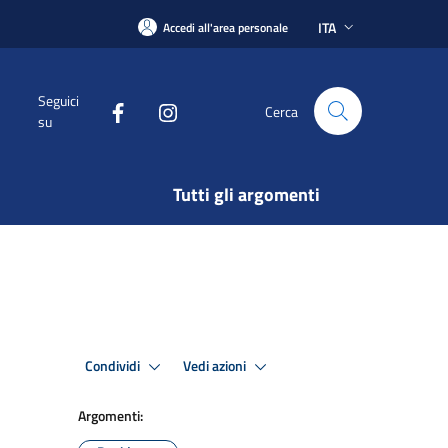
ITA
Accedi all'area personale
Seguici
Cerca
su
Tutti gli argomenti
Condividi
Vedi azioni
Argomenti: