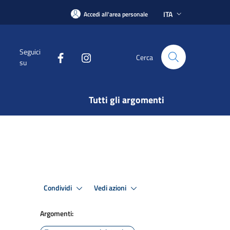
ITA
Accedi all'area personale
Seguici
Cerca
su
Tutti gli argomenti
Condividi
Vedi azioni
Argomenti: