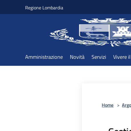
Salta al contenuto principale
Regione Lombardia
Amministrazione
Novità
Servizi
Vivere 
Home
>
Arg