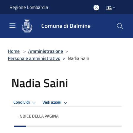
Salta al contenuto principale
Regione Lombardia
ITA
Comune di Dalmine
Home
>
Amministrazione
>
Personale amministrativo
>
Nadia Saini
Nadia Saini
Condividi
Vedi azioni
INDICE DELLA PAGINA