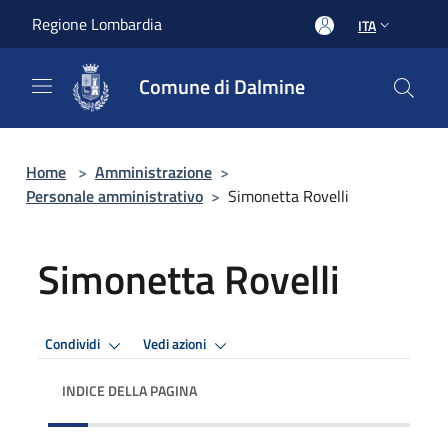
Salta al contenuto principale
Regione Lombardia
ITA
Comune di Dalmine
Home
>
Amministrazione
>
Personale amministrativo
>
Simonetta Rovelli
Simonetta Rovelli
Condividi
Vedi azioni
INDICE DELLA PAGINA