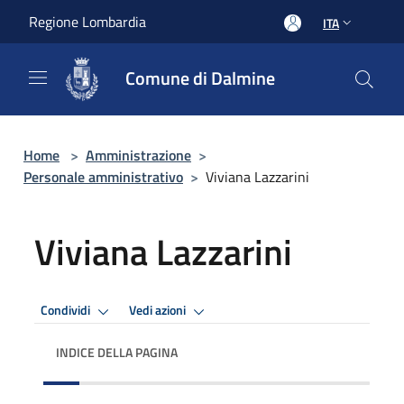
Salta al contenuto principale
Regione Lombardia
ITA
Comune di Dalmine
Home
>
Amministrazione
>
Personale amministrativo
>
Viviana Lazzarini
Viviana Lazzarini
Condividi
Vedi azioni
INDICE DELLA PAGINA