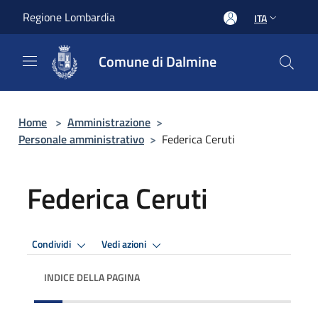
Salta al contenuto principale
Regione Lombardia
ITA
Comune di Dalmine
Home
>
Amministrazione
>
Personale amministrativo
>
Federica Ceruti
Federica Ceruti
Condividi
Vedi azioni
INDICE DELLA PAGINA