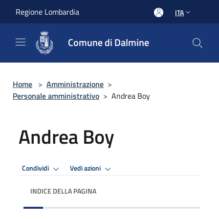
Salta al contenuto principale
Regione Lombardia
ITA
Comune di Dalmine
Home
>
Amministrazione
>
Personale amministrativo
>
Andrea Boy
Andrea Boy
Condividi
Vedi azioni
INDICE DELLA PAGINA