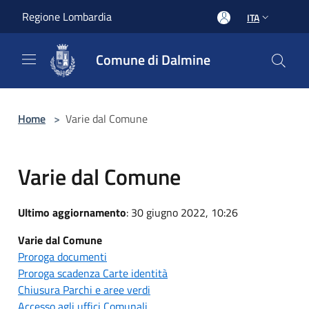
Salta al contenuto principale
Regione Lombardia
ITA
Comune di Dalmine
Home
>
Varie dal Comune
Varie dal Comune
Ultimo aggiornamento
: 30 giugno 2022, 10:26
Varie dal Comune
Proroga documenti
Proroga scadenza Carte identità
Chiusura Parchi e aree verdi
Accesso agli uffici Comunali