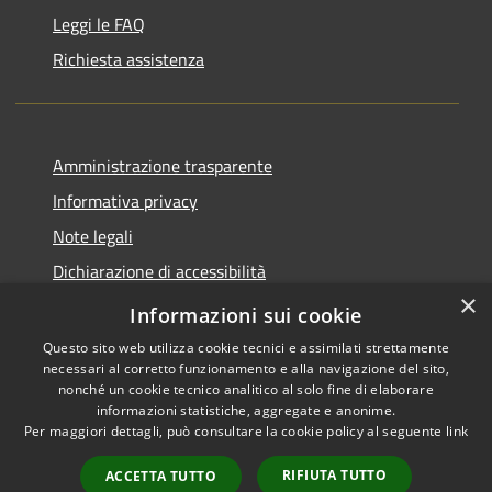
Leggi le FAQ
Richiesta assistenza
Amministrazione trasparente
Informativa privacy
Note legali
Dichiarazione di accessibilità
×
Piano di miglioramento del sito
Informazioni sui cookie
Questo sito web utilizza cookie tecnici e assimilati strettamente
necessari al corretto funzionamento e alla navigazione del sito,
nonché un cookie tecnico analitico al solo fine di elaborare
informazioni statistiche, aggregate e anonime.
RSS
Copyright © 2026 • Comune di
Per maggiori dettagli, può consultare la cookie policy al seguente
link
Accessibilità
Dalmine • Powered by
Privacy
Municipium
Accesso
•
RIFIUTA TUTTO
ACCETTA TUTTO