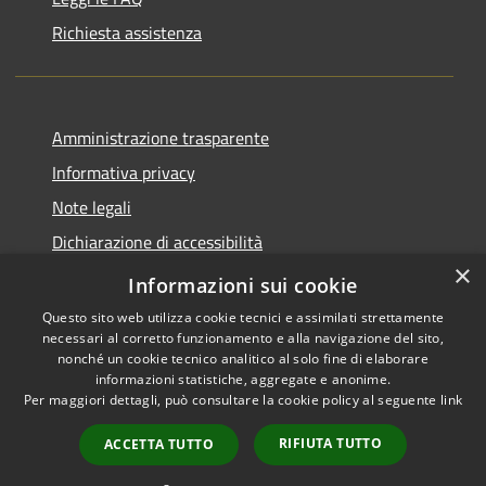
Richiesta assistenza
Amministrazione trasparente
Informativa privacy
Note legali
Dichiarazione di accessibilità
×
Piano di miglioramento del sito
Informazioni sui cookie
Questo sito web utilizza cookie tecnici e assimilati strettamente
necessari al corretto funzionamento e alla navigazione del sito,
nonché un cookie tecnico analitico al solo fine di elaborare
informazioni statistiche, aggregate e anonime.
RSS
Copyright © 2026 • Comune di
Per maggiori dettagli, può consultare la cookie policy al seguente
link
Accessibilità
Dalmine • Powered by
Privacy
Municipium
Accesso
•
RIFIUTA TUTTO
ACCETTA TUTTO
Cookie
redazione