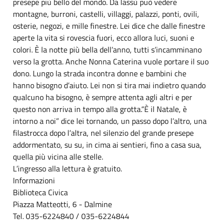
presepe più bello del mondo. Da lassù può vedere
montagne, burroni, castelli, villaggi, palazzi, ponti, ovili,
osterie, negozi, e mille finestre. Lei dice che dalle finestre
aperte la vita si rovescia fuori, ecco allora luci, suoni e
colori. È la notte più bella dell’anno, tutti s’incamminano
verso la grotta. Anche Nonna Caterina vuole portare il suo
dono. Lungo la strada incontra donne e bambini che
hanno bisogno d’aiuto. Lei non si tira mai indietro quando
qualcuno ha bisogno, è sempre attenta agli altri e per
questo non arriva in tempo alla grotta.“È il Natale, è
intorno a noi” dice lei tornando, un passo dopo l’altro, una
filastrocca dopo l’altra, nel silenzio del grande presepe
addormentato, su su, in cima ai sentieri, fino a casa sua,
quella più vicina alle stelle.
L’ingresso alla lettura è gratuito.
Informazioni
Biblioteca Civica
Piazza Matteotti, 6 - Dalmine
Tel. 035-6224840 / 035-6224844