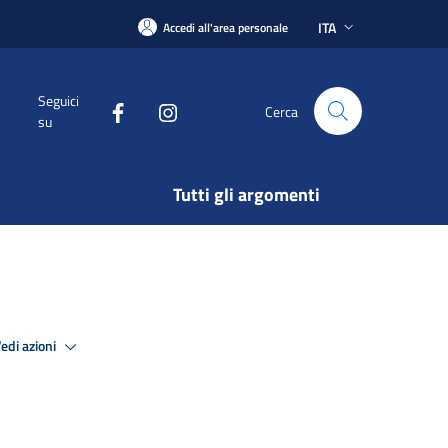
ITA
Accedi all'area personale
Seguici
Cerca
su
Tutti gli argomenti
edi azioni