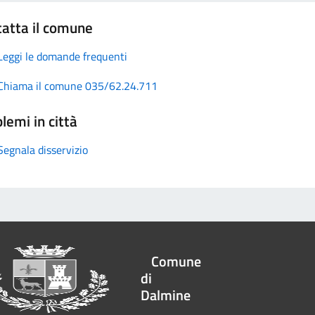
atta il comune
Leggi le domande frequenti
Chiama il comune 035/62.24.711
lemi in città
Segnala disservizio
Comune
di
Dalmine