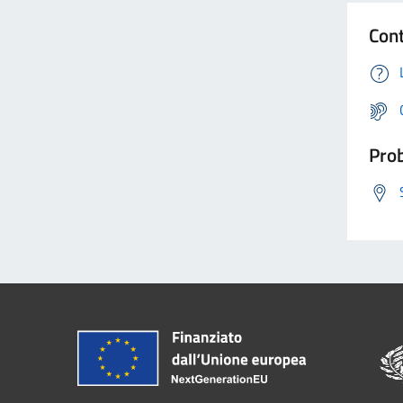
Cont
Prob