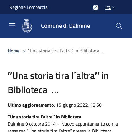
Salta al contenuto principale
Regione Lombardia
ITA
Comune di Dalmine
Home
>
″Una storia tira l´altra″ in Biblioteca ...
″Una storia tira l´altra″ in
Biblioteca ...
Ultimo aggiornamento
: 15 giugno 2022, 12:50
″Una storia tira l´altra″ in Biblioteca
Dalmine 9 ottobre 2014 - Nuovo appuntamento con la
rassegna “Una storia tira l’altra” presso la Biblioteca