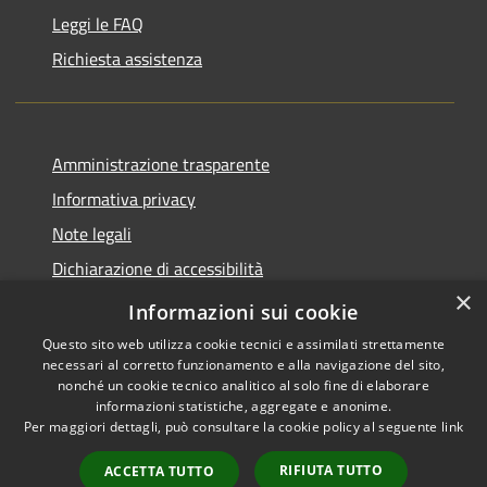
Leggi le FAQ
Richiesta assistenza
Amministrazione trasparente
Informativa privacy
Note legali
Dichiarazione di accessibilità
×
Piano di miglioramento del sito
Informazioni sui cookie
Questo sito web utilizza cookie tecnici e assimilati strettamente
necessari al corretto funzionamento e alla navigazione del sito,
nonché un cookie tecnico analitico al solo fine di elaborare
informazioni statistiche, aggregate e anonime.
RSS
Copyright © 2026 • Comune di
Per maggiori dettagli, può consultare la cookie policy al seguente
link
Accessibilità
Dalmine • Powered by
Privacy
Municipium
Accesso
•
RIFIUTA TUTTO
ACCETTA TUTTO