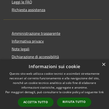
Leggi le FAQ
Richiesta assistenza
Amministrazione trasparente
Informativa privacy
Note legali
Dichiarazione di accessibilità
×
Piano di miglioramento del sito
Informazioni sui cookie
Questo sito web utilizza cookie tecnici e assimilati strettamente
necessari al corretto funzionamento e alla navigazione del sito,
nonché un cookie tecnico analitico al solo fine di elaborare
informazioni statistiche, aggregate e anonime.
RSS
Copyright © 2026 • Comune di
Per maggiori dettagli, può consultare la cookie policy al seguente
link
Accessibilità
Dalmine • Powered by
Privacy
Municipium
Accesso
•
RIFIUTA TUTTO
ACCETTA TUTTO
Cookie
redazione