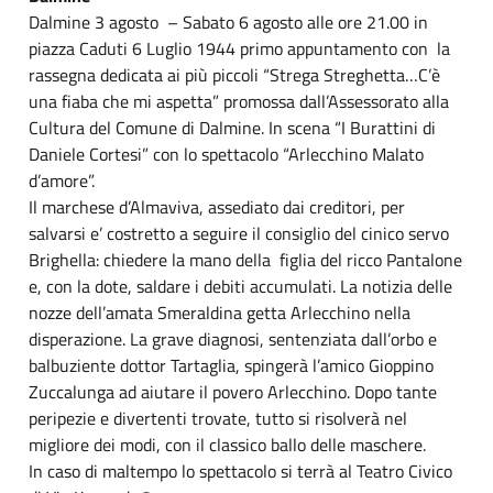
Dalmine 3 agosto – Sabato 6 agosto alle ore 21.00 in
piazza Caduti 6 Luglio 1944 primo appuntamento con la
rassegna dedicata ai più piccoli “Strega Streghetta…C’è
una fiaba che mi aspetta” promossa dall’Assessorato alla
Cultura del Comune di Dalmine. In scena “I Burattini di
Daniele Cortesi” con lo spettacolo “Arlecchino Malato
d’amore”.
Il marchese d’Almaviva, assediato dai creditori, per
salvarsi e’ costretto a seguire il consiglio del cinico servo
Brighella: chiedere la mano della figlia del ricco Pantalone
e, con la dote, saldare i debiti accumulati. La notizia delle
nozze dell’amata Smeraldina getta Arlecchino nella
disperazione. La grave diagnosi, sentenziata dall’orbo e
balbuziente dottor Tartaglia, spingerà l’amico Gioppino
Zuccalunga ad aiutare il povero Arlecchino. Dopo tante
peripezie e divertenti trovate, tutto si risolverà nel
migliore dei modi, con il classico ballo delle maschere.
In caso di maltempo lo spettacolo si terrà al Teatro Civico