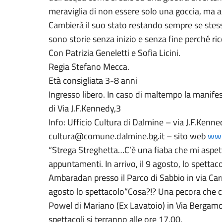
meraviglia di non essere solo una goccia, ma a
Cambierà il suo stato restando sempre se stess
sono storie senza inizio e senza fine perché ri
Con Patrizia Geneletti e Sofia Licini.
Regia Stefano Mecca.
Età consigliata 3-8 anni
Ingresso libero. In caso di maltempo la manifes
di Via J.F.Kennedy,3
Info: Ufficio Cultura di Dalmine – via J.F.Ken
cultura@comune.dalmine.bg.it – sito web
www
“Strega Streghetta…C’è una fiaba che mi aspett
appuntamenti. In arrivo, il 9 agosto, lo spettac
Ambaradan presso il Parco di Sabbio in via Carri
agosto lo spettacolo“Cosa?!? Una pecora che c
Powel di Mariano (Ex Lavatoio) in Via Bergamo 
spettacoli si terranno alle ore 17,00.