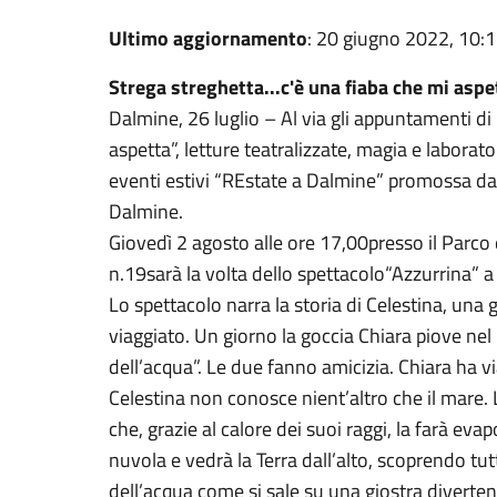
Ultimo aggiornamento
: 20 giugno 2022, 10:
Strega streghetta...c'è una fiaba che mi aspe
Dalmine, 26 luglio – Al via gli appuntamenti d
aspetta”, letture teatralizzate, magia e laborato
eventi estivi “REstate a Dalmine” promossa dall
Dalmine.
Giovedì 2 agosto alle ore 17,00presso il Parco d
n.19sarà la volta dello spettacolo“Azzurrina” a 
Lo spettacolo narra la storia di Celestina, un
viaggiato. Un giorno la goccia Chiara piove nel 
dell’acqua”. Le due fanno amicizia. Chiara ha 
Celestina non conosce nient’altro che il mare. 
che, grazie al calore dei suoi raggi, la farà eva
nuvola e vedrà la Terra dall’alto, scoprendo tutti
dell’acqua come si sale su una giostra diverten