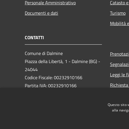
Personale Amministrativo
Catasto e
Documenti e dati
Turismo
Mobilità e
CONTATTI
Comune di Dalmine
Prenotaz
Piazza della Libertà, 1 - Dalmine (BG) -
Segnalazi
24044
Leggi le 
Codice Fiscale: 00232910166
Richiesta
Partita IVA: 00232910166
PEC:
protocollo@pec.comune.dalmine.bg.it
Questo sito 
Centralino Unico: 035/62.24.711
alla navig