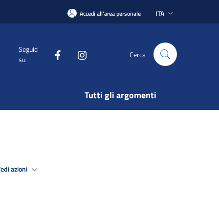
ITA
Accedi all'area personale
Seguici
Cerca
su
Tutti gli argomenti
edi azioni