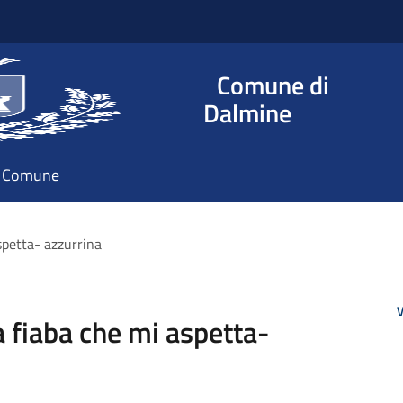
Comune di
Dalmine
il Comune
spetta- azzurrina
V
a fiaba che mi aspetta-