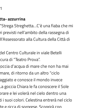
11
tta- azzurrina
i “Strega Streghetta…C’è una fiaba che mi
ri previsti nell’ambito della rassegna di
’Assessorato alla Cultura della Città di
el Centro Culturale in viale Betelli
cura di “Teatro Prova”.
a goccia d’acqua di mare che non ha mai
mare, di ritorno da un altro “ciclo
viaggiato e conosce il mondo invece
La goccia Chiara le fa conoscere il Sole
porare e lei volerà nel cielo dentro una
 i suoi colori. Celestina entrerà nel ciclo
te e ricca di sorprese. Scoprirà con