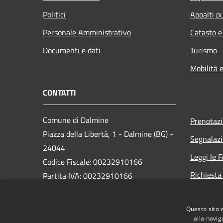
Politici
Appalti pu
Personale Amministrativo
Catasto e
Documenti e dati
Turismo
Mobilità e
CONTATTI
Comune di Dalmine
Prenotaz
Piazza della Libertà, 1 - Dalmine (BG) -
Segnalazi
24044
Leggi le 
Codice Fiscale: 00232910166
Richiesta
Partita IVA: 00232910166
PEC:
protocollo@pec.comune.dalmine.bg.it
Questo sito 
Centralino Unico: 035/62.24.711
alla navig