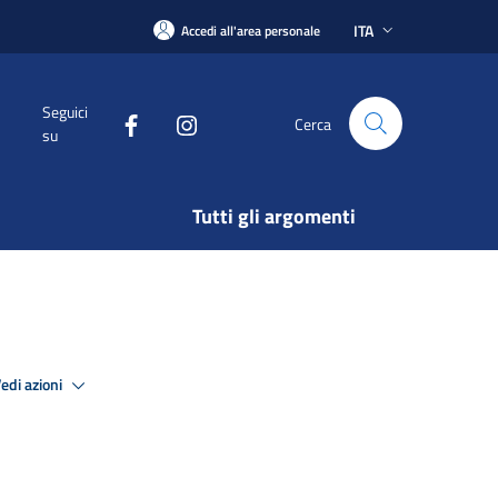
ITA
Accedi all'area personale
Seguici
Cerca
su
Tutti gli argomenti
edi azioni