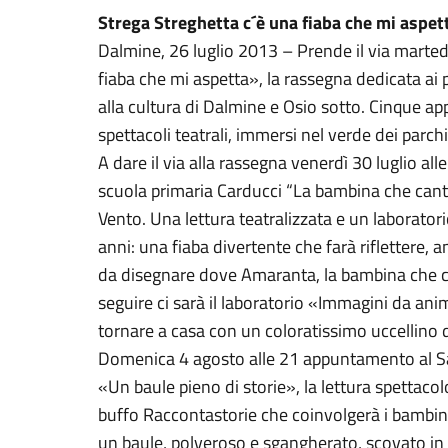
Strega Streghetta c´è una fiaba che mi aspet
Dalmine, 26 luglio 2013 – Prende il via marted
fiaba che mi aspetta», la rassegna dedicata ai p
alla cultura di Dalmine e Osio sotto. Cinque a
spettacoli teatrali, immersi nel verde dei parch
A dare il via alla rassegna venerdì 30 luglio all
scuola primaria Carducci “La bambina che cantav
Vento. Una lettura teatralizzata e un laboratori
anni: una fiaba divertente che farà riflettere, a
da disegnare dove Amaranta, la bambina che can
seguire ci sarà il laboratorio «Immagini da an
tornare a casa con un coloratissimo uccellino d
Domenica 4 agosto alle 21 appuntamento al Sa
«Un baule pieno di storie», la lettura spettaco
buffo Raccontastorie che coinvolgerà i bambini i
un baule, polveroso e sgangherato, scovato in 