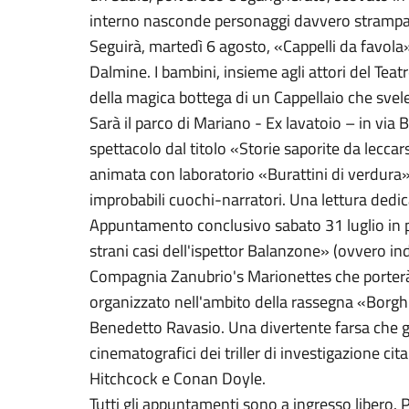
interno nasconde personaggi davvero strampal
Seguirà, martedì 6 agosto, «Cappelli da favola»
Dalmine. I bambini, insieme agli attori del Teat
della magica bottega di un Cappellaio che svelerà
Sarà il parco di Mariano - Ex lavatoio – in via
spettacolo dal titolo «Storie saporite da leccars
animata con laboratorio «Burattini di verdura» 
improbabili cuochi-narratori. Una lettura dedic
Appuntamento conclusivo sabato 31 luglio in p
strani casi dell'ispettor Balanzone» (ovvero ind
Compagnia Zanubrio's Marionettes che porterà 
organizzato nell'ambito della rassegna «Borgh
Benedetto Ravasio. Una divertente farsa che gio
cinematografici dei triller di investigazione cit
Hitchcock e Conan Doyle.
Tutti gli appuntamenti sono a ingresso libero. P