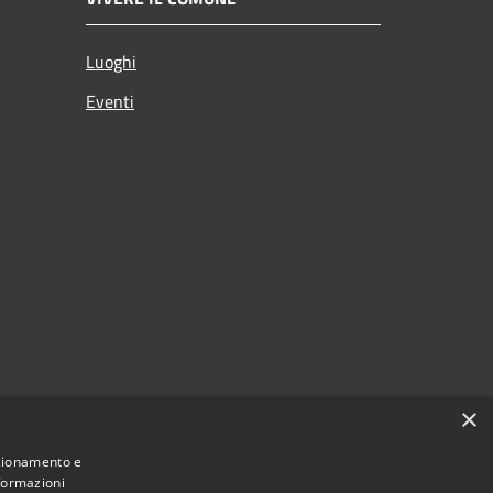
Luoghi
Eventi
×
nzionamento e
nformazioni