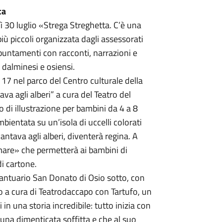
ta
ì 30 luglio «Strega Streghetta. C’è una
iù piccoli organizzata dagli assessorati
ppuntamenti con racconti, narrazioni e
i dalminesi e osiensi.
e 17 nel parco del Centro culturale della
a agli alberi” a cura del Teatro del
o di illustrazione per bambini da 4 a 8
mbientata su un’isola di uccelli colorati
tava agli alberi, diventerà regina. A
imare» che permetterà ai bambini di
i cartone.
ntuario San Donato di Osio sotto, con
lo a cura di Teatrodaccapo con Tartufo, un
n una storia incredibile: tutto inizia con
una dimenticata soffitta e che al suo