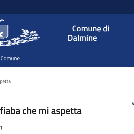
Comune di
Dalmine
il Comune
spetta
V
 fiaba che mi aspetta
01