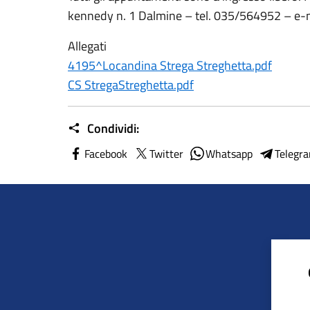
kennedy n. 1 Dalmine – tel. 035/564952 – e-
Allegati
4195^Locandina Strega Streghetta.pdf
CS StregaStreghetta.pdf
Condividi:
Facebook
Twitter
Whatsapp
Telegr