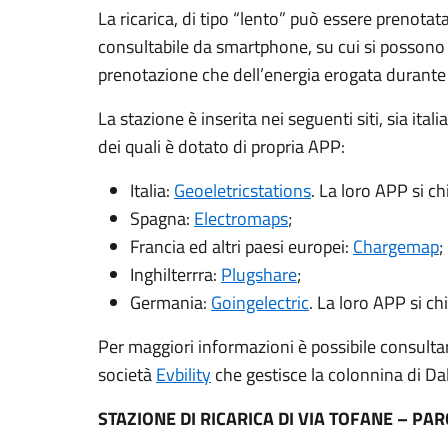
La ricarica, di tipo “lento” può essere prenotata
consultabile da smartphone, su cui si possono
prenotazione che dell’energia erogata durante l
La stazione è inserita nei seguenti siti, sia ita
dei quali è dotato di propria APP:
Italia:
Geoeletricstations
. La loro APP si c
Spagna:
Electromaps
;
Francia ed altri paesi europei:
Chargemap
;
Inghilterrra:
Plugshare
;
Germania:
Goingelectric
. La loro APP si c
Per maggiori informazioni è possibile consultar
società
Evbility
che gestisce la colonnina di Da
STAZIONE DI RICARICA DI VIA TOFANE – P