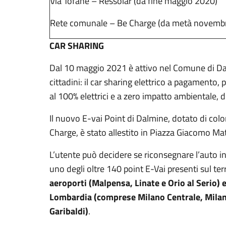
Via Tofane – Ressolar (da fine maggio 2020)
Rete comunale – Be Charge (da metà novemb
CAR SHARING
Dal 10 maggio 2021 è attivo nel Comune di Dal
cittadini: il car sharing elettrico a pagamento,
al 100% elettrici e a zero impatto ambientale, di
Il nuovo E-vai Point di Dalmine, dotato di colon
Charge, è stato allestito in Piazza Giacomo Mat
L’utente può decidere se riconsegnare l’auto in 
uno degli oltre 140 point E-Vai presenti sul te
aeroporti (
Malpensa, Linate e Orio al Serio) 
Lombardia (comprese Milano Centrale, Mila
Garibaldi)
.