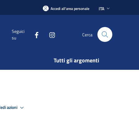
ITA
Accedi all'area personale
Seguici
Cerca
su
Tutti gli argomenti
edi azioni