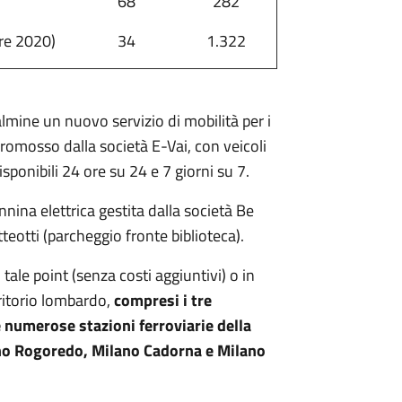
68
282
re 2020)
34
1.322
mine un nuovo servizio di mobilità per i
 promosso dalla società E-Vai, con veicoli
sponibili 24 ore su 24 e 7 giorni su 7.
nina elettrica gestita dalla società Be
teotti (parcheggio fronte biblioteca).
tale point (senza costi aggiuntivi) o in
rritorio lombardo,
compresi i tre
e numerose stazioni ferroviarie della
no Rogoredo, Milano Cadorna e Milano