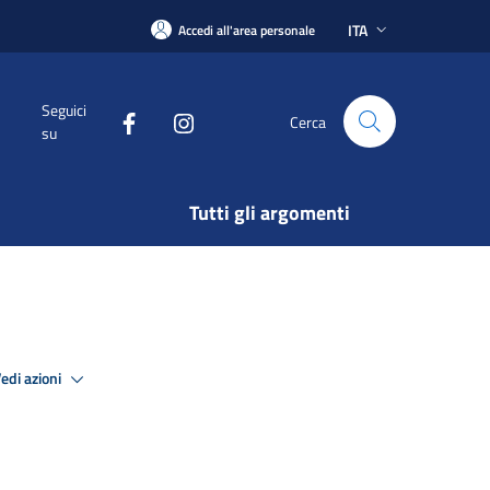
ITA
Accedi all'area personale
Seguici
Cerca
su
Tutti gli argomenti
edi azioni