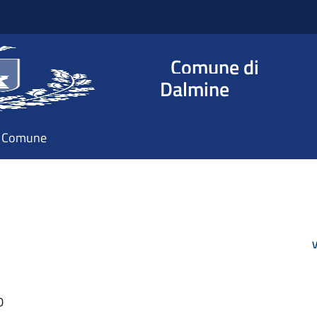
Comune di
Dalmine
il Comune
V
0