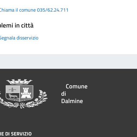
Chiama il comune 035/62.24.711
lemi in città
Segnala disservizio
Comune
di
Dalmine
E DI SERVIZIO