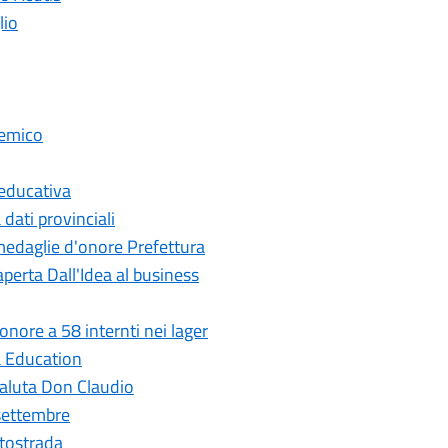
lio
demico
educativa
ati provinciali
edaglie d'onore Prefettura
erta Dall'Idea al business
ore a 58 internti nei lager
 Education
aluta Don Claudio
settembre
tostrada