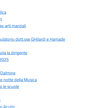
lica
ri
 arti marziali
atorio dott.sse GHilardi e Hamade
ta la dirigente
 2025
 Dalmine
 notte della Musica
 le scuole
o
e
o Acutis