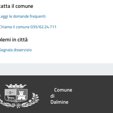
atta il comune
Leggi le domande frequenti
Chiama il comune 035/62.24.711
lemi in città
Segnala disservizio
Comune
di
Dalmine