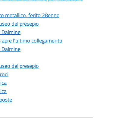
 metallico, ferito 28enne
seo del presepio
e Dalmine
 apre l'ultimo collegamento
e Dalmine
seo del presepio
roci
ica
ica
 poste