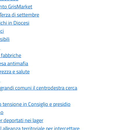
nto GrisMarket
Terza di settembre
hi in Diocesi
ci
ibili
o
 fabbriche
esa antimafia
ezza e salute
o
grandi comuni il centrodestra cerca
tensione in Consiglio e presidio
no
deportati nei lager
alleanza territoriale per intercettare