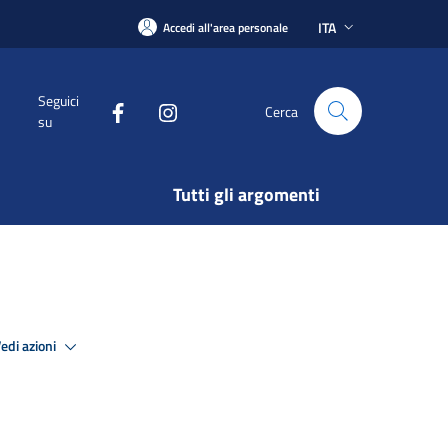
ITA
Accedi all'area personale
Seguici
Cerca
su
Tutti gli argomenti
edi azioni