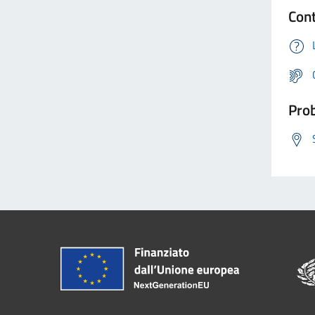
Cont
Prob