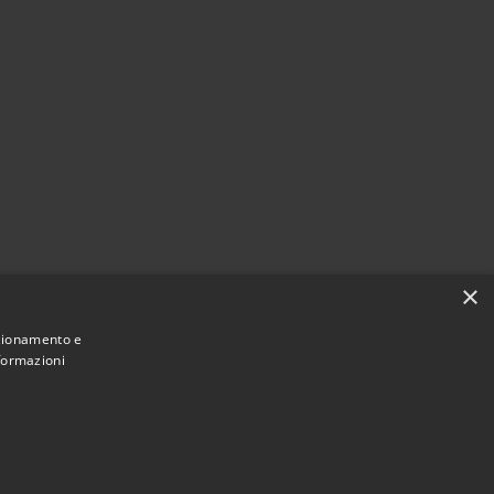
×
nzionamento e
nformazioni
Municipium
Accesso redazione
i Dalmine • Powered by
•