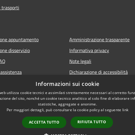
 trasporti
ione appuntamento
Amministrazione trasparente
one disservizio
Informativa privacy
FAQ
Note legali
 assistenza
Dichiarazione di accessibilità
Piano di miglioramento del sito
Informazioni sui cookie
web utilizza cookie tecnici e assimilati strettamente necessari al corretto fu
azione del sito, nonché un cookie tecnico analitico al solo fine di elaborare i
statistiche, aggregate e anonime.
Per maggiori dettagli, può consultare la cookie policy al seguente
link
RIFIUTA TUTTO
ACCETTA TUTTO
l sito
Copyright © 2026 • Comune d