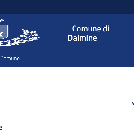
Comune di
Dalmine
il Comune
V
33