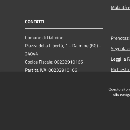
Mobilità e
CONTATTI
Comune di Dalmine
Prenotaz
Piazza della Libertà, 1 - Dalmine (BG) -
Segnalazi
24044
Leggi le 
Codice Fiscale: 00232910166
Richiesta
Partita IVA: 00232910166
PEC:
protocollo@pec.comune.dalmine.bg.it
Questo sito 
Centralino Unico: 035/62.24.711
alla navig
RSS
Accessibilità
Privacy
Cookie
Mappa de