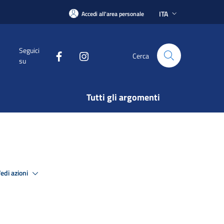
ITA
Accedi all'area personale
Seguici
Cerca
su
Tutti gli argomenti
edi azioni