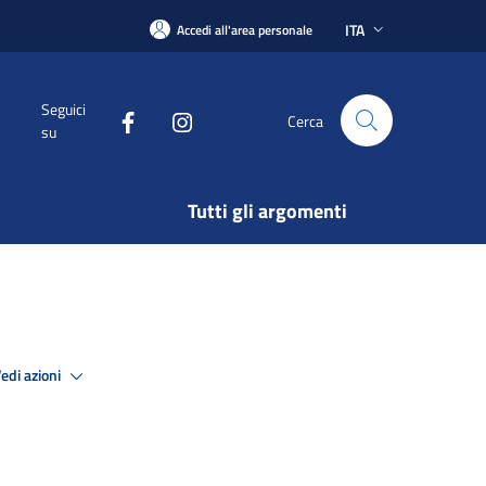
ITA
Accedi all'area personale
Seguici
Cerca
su
Tutti gli argomenti
edi azioni