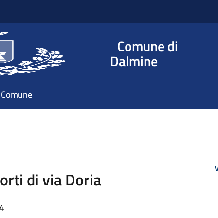
Comune di
Dalmine
il Comune
V
orti di via Doria
54