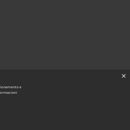
×
nzionamento e
nformazioni
Municipium
Accesso redazione
i Dalmine • Powered by
•