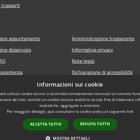
 trasporti
ione appuntamento
Amministrazione trasparente
one disservizio
Informativa privacy
FAQ
Note legali
 assistenza
Dichiarazione di accessibilità
Piano di miglioramento del sito
Informazioni sui cookie
web utilizza cookie tecnici e assimilati strettamente necessari al corretto fu
azione del sito, nonché un cookie tecnico analitico al solo fine di elaborare i
statistiche, aggregate e anonime.
Per maggiori dettagli, può consultare la cookie policy al seguente
link
RIFIUTA TUTTO
ACCETTA TUTTO
l sito
Copyright © 2026 • Comune d
MOSTRA DETTAGLI