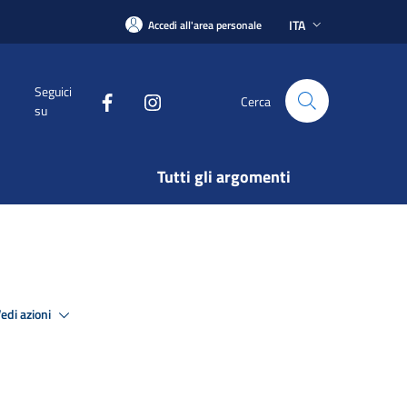
ITA
Accedi all'area personale
Seguici
Cerca
su
Tutti gli argomenti
edi azioni