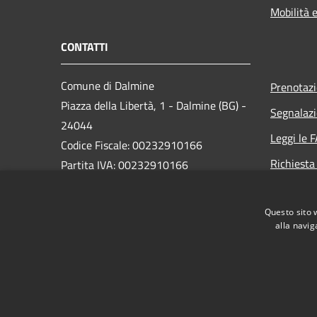
Mobilità e
CONTATTI
Comune di Dalmine
Prenotaz
Piazza della Libertà, 1 - Dalmine (BG) -
Segnalazi
24044
Leggi le 
Codice Fiscale: 00232910166
Richiesta
Partita IVA: 00232910166
PEC:
protocollo@pec.comune.dalmine.bg.it
Questo sito 
Centralino Unico: 035/62.24.711
alla navig
RSS
Accessibilità
Privacy
Cookie
Mappa de