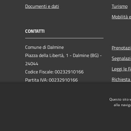
Documenti e dati
Turismo
Mobilità e
CONTATTI
Comune di Dalmine
Prenotaz
Piazza della Libertà, 1 - Dalmine (BG) -
Segnalazi
24044
Leggi le 
Codice Fiscale: 00232910166
Richiesta
Partita IVA: 00232910166
PEC:
protocollo@pec.comune.dalmine.bg.it
Questo sito 
Centralino Unico: 035/62.24.711
alla navig