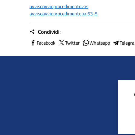
avvisoavvioprocedimentovas
avvisoavvioprocedimentopa 63-5
Condividi:
Facebook
Twitter
Whatsapp
Telegr