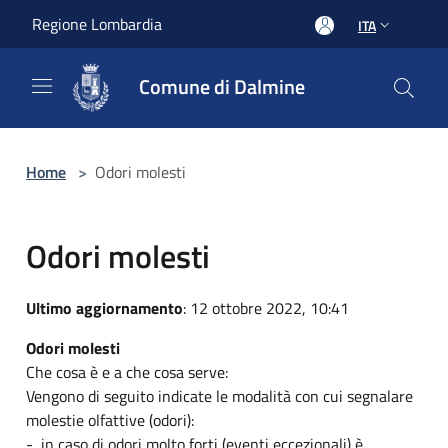
Salta al contenuto principale
Regione Lombardia
ITA
Comune di Dalmine
Home
>
Odori molesti
Odori molesti
Ultimo aggiornamento
: 12 ottobre 2022, 10:41
Odori molesti
Che cosa è e a che cosa serve:
Vengono di seguito indicate le modalità con cui segnalare
molestie olfattive (odori):
- in caso di odori molto forti (eventi eccezionali) è