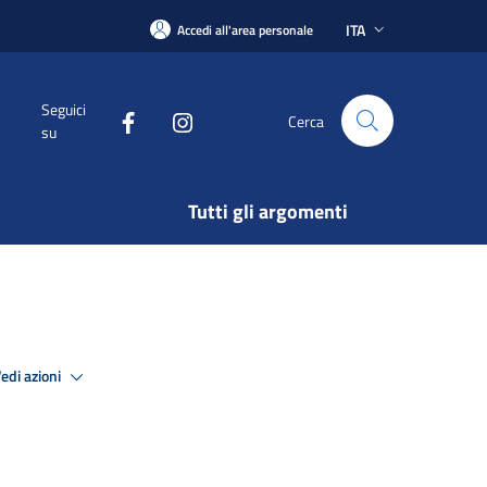
ITA
Accedi all'area personale
Seguici
Cerca
su
Tutti gli argomenti
edi azioni