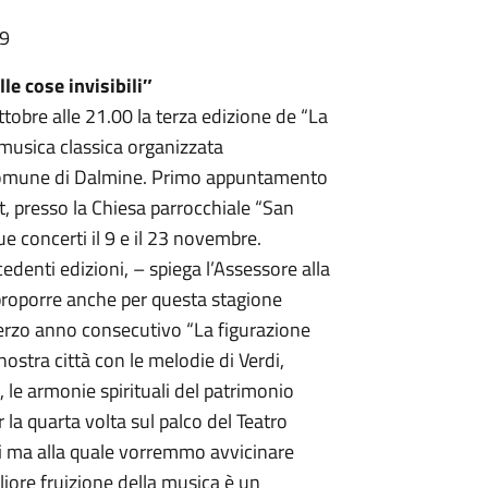
09
le cose invisibili″
tobre alle 21.00 la terza edizione de “La
i musica classica organizzata
l Comune di Dalmine. Primo appuntamento
rt, presso la Chiesa parrocchiale “San
e concerti il 9 e il 23 novembre.
denti edizioni, – spiega l’Assessore alla
roporre anche per questa stagione
terzo anno consecutivo “La figurazione
 nostra città con le melodie di Verdi,
 le armonie spirituali del patrimonio
r la quarta volta sul palco del Teatro
ti ma alla quale vorremmo avvicinare
iore fruizione della musica è un