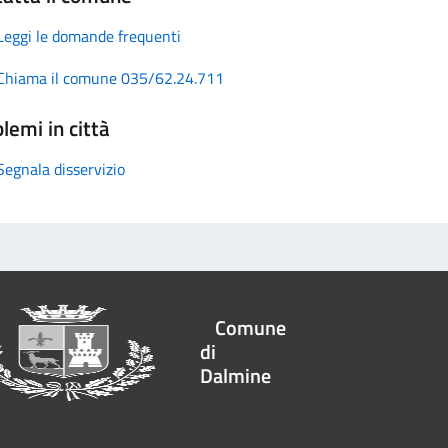
Leggi le domande frequenti
Chiama il comune 035/62.24.711
lemi in città
Segnala disservizio
Comune
di
Dalmine