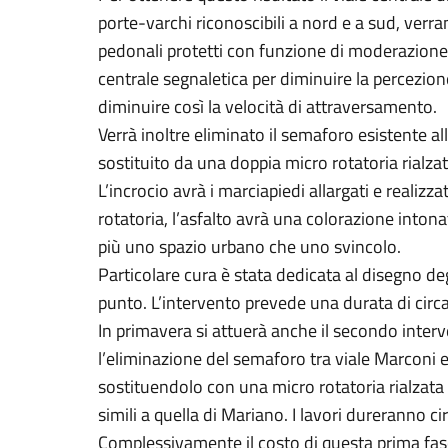
porte-varchi riconoscibili a nord e a sud, verra
pedonali protetti con funzione di moderazione 
centrale segnaletica per diminuire la percezion
diminuire così la velocità di attraversamento.
Verrà inoltre eliminato il semaforo esistente al
sostituito da una doppia micro rotatoria rialzat
L’incrocio avrà i marciapiedi allargati e realizza
rotatoria, l’asfalto avrà una colorazione intonat
più uno spazio urbano che uno svincolo.
Particolare cura è stata dedicata al disegno de
punto. L’intervento prevede una durata di circa
In primavera si attuerà anche il secondo inter
l’eliminazione del semaforo tra viale Marconi e
sostituendolo con una micro rotatoria rialzata 
simili a quella di Mariano. I lavori dureranno ci
Complessivamente il costo di questa prima fase