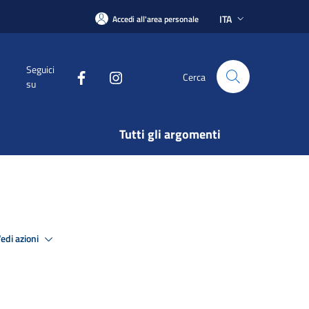
ITA
Accedi all'area personale
Seguici
Cerca
su
Tutti gli argomenti
edi azioni